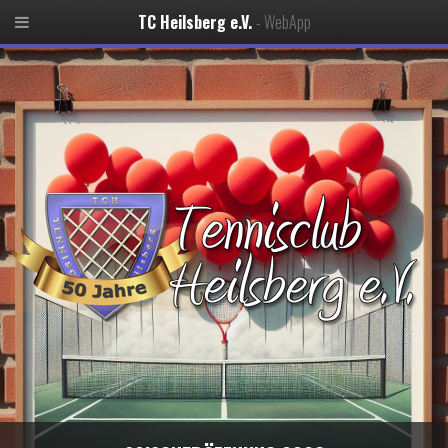
TC Heilsberg e.V.
- WebApp